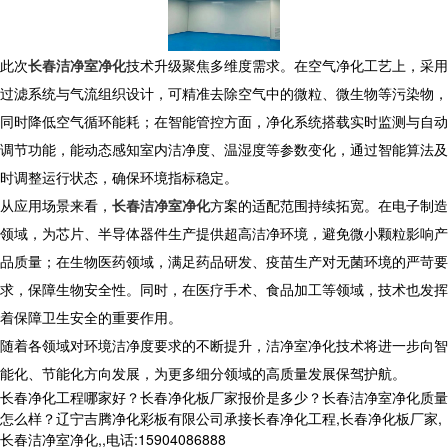
​ 此次
长春洁净室净化
技术升级聚焦多维度需求。在空气净化工艺上，采用
过滤系统与气流组织设计，可精准去除空气中的微粒、微生物等污染物，
同时降低空气循环能耗；在智能管控方面，净化系统搭载实时监测与自动
调节功能，能动态感知室内洁净度、温湿度等参数变化，通过智能算法及
时调整运行状态，确保环境指标稳定。​
从应用场景来看，
长春洁净室净化
方案的适配范围持续拓宽。在电子制造
领域，为芯片、半导体器件生产提供超高洁净环境，避免微小颗粒影响产
品质量；在生物医药领域，满足药品研发、疫苗生产对无菌环境的严苛要
求，保障生物安全性。同时，在医疗手术、食品加工等领域，技术也发挥
着保障卫生安全的重要作用。​
随着各领域对环境洁净度要求的不断提升，洁净室净化技术将进一步向智
能化、节能化方向发展，为更多细分领域的高质量发展保驾护航。​
长春净化工程哪家好？长春净化板厂家报价是多少？长春洁净室净化质量
怎么样？辽宁吉腾净化彩板有限公司承接长春净化工程,长春净化板厂家,
长春洁净室净化,,电话:15904086888