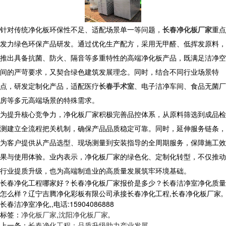
针对传统净化板环保性不足、适配场景单一等问题，
长春净化板厂家
重点
发力绿色环保产品研发。通过优化生产配方，采用无甲醛、低挥发原料，
推出具备抗菌、防火、隔音等多重特性的高端净化板产品，既满足洁净空
间的严苛要求，又契合绿色建筑发展理念。同时，结合不同行业场景特
点，研发定制化产品，适配医疗
长春手术室
、电子洁净车间、食品无菌厂
房等多元高端场景的特殊需求。
为提升核心竞争力，净化板厂家积极完善品控体系，从原料筛选到成品检
测建立全流程把关机制，确保产品品质稳定可靠。同时，延伸服务链条，
为客户提供从产品选型、现场测量到安装指导的全周期服务，保障施工效
果与使用体验。业内表示，净化板厂家的绿色化、定制化转型，不仅推动
行业提质升级，也为高端制造业的高质量发展筑牢环境基础。
长春净化工程哪家好？长春净化板厂家报价是多少？长春洁净室净化质量
怎么样？辽宁吉腾净化彩板有限公司承接长春净化工程,长春净化板厂家,
长春洁净室净化,,电话:15904086888
标签：
净化板厂家
,
沈阳净化板厂家
,
上一条：
长春净化工程：品质升级助力产业发展