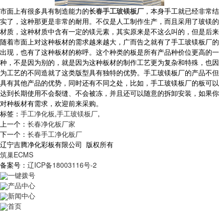
市面上有很多具有制造能力的
长春手工玻镁板厂
，本身手工就已经非常结
实了，这种那更是非常的耐用。不仅是人工制作生产，而且采用了玻镁的
材质，这种材质中含有一定的镁元素，其实原来是不这么叫的，但是后来
随着市面上对这种板材的需求越来越大，广而告之就有了手工玻镁板厂的
出现，也有了这种板材的称呼。这个种类的板是所有产品种价位更高的一
种，不是因为别的，就是因为这种板材的制作工艺更为复杂和特殊，也因
为工艺的不同造就了这类版型具有独特的优势。手工玻镁板厂的产品不但
具有其他产品的优势，同时还有不同之处，比如，手工玻镁板厂的板可以
达到长期使用不会裂缝、不会被冻，并且还可以随意的拆卸安装，如果你
对种板材有需求，欢迎前来采购。
标签：
手工净化板
,
手工玻镁板厂
,
上一个：
长春净化板厂家
下一个：
长春手工净化板厂
辽宁吉腾净化彩板有限公司 版权所有
筑巢ECMS
备案号：
辽ICP备18003116号-2
一键拨号
产品中心
新闻中心
首页