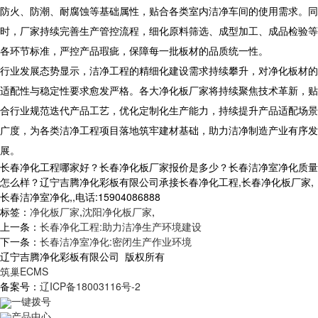
防火、防潮、耐腐蚀等基础属性，贴合各类室内洁净车间的使用需求。同
时，厂家持续完善生产管控流程，细化原料筛选、成型加工、成品检验等
各环节标准，严控产品瑕疵，保障每一批板材的品质统一性。
行业发展态势显示，洁净工程的精细化建设需求持续攀升，对净化板材的
适配性与稳定性要求愈发严格。各大净化板厂家将持续聚焦技术革新，贴
合行业规范迭代产品工艺，优化定制化生产能力，持续提升产品适配场景
广度，为各类洁净工程项目落地筑牢建材基础，助力洁净制造产业有序发
展。
长春净化工程哪家好？长春净化板厂家报价是多少？长春洁净室净化质量
怎么样？辽宁吉腾净化彩板有限公司承接长春净化工程,长春净化板厂家,
长春洁净室净化,,电话:15904086888
标签：
净化板厂家
,
沈阳净化板厂家
,
上一条：
长春净化工程:助力洁净生产环境建设
下一条：
长春洁净室净化:密闭生产作业环境
辽宁吉腾净化彩板有限公司 版权所有
筑巢ECMS
备案号：
辽ICP备18003116号-2
一键拨号
产品中心